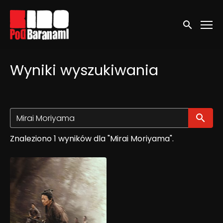
Linki ułatwień dostępu
Wyszukaj
Wyniki wyszukiwania
Wy
Znaleziono 1 wyników dla "Mirai Moriyama".