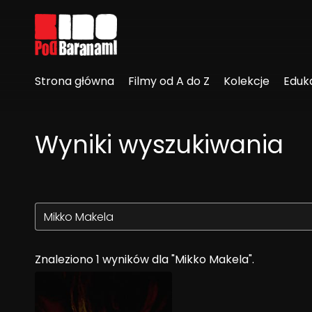
Linki ułatwień dostępu
Strona główna
Filmy od A do Z
Kolekcje
Eduk
Wyniki wyszukiwania
Znaleziono 1 wyników dla "Mikko Makela".