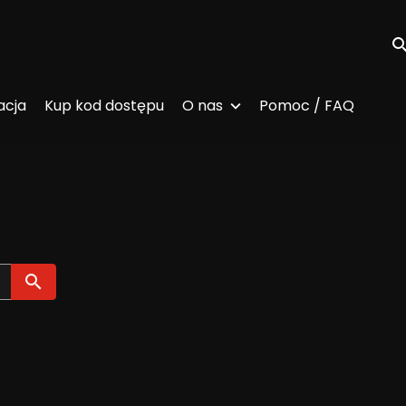
Wy
acja
Kup kod dostępu
O nas
Pomoc / FAQ
Wyszukaj