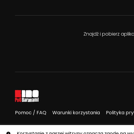
Znajdź i pobierz apli
Pomoc / FAQ
Warunki korzystania
Polityka pr
© E-Kino Pod Baranami. Wszelkie prawa zastrzeżone.
Korzystanie z naszej witryny oznacza zgodę na w