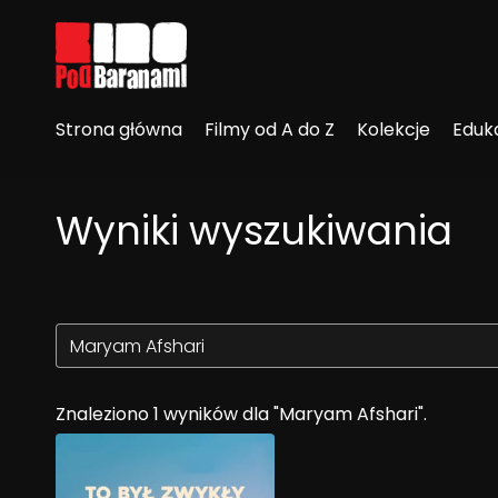
Linki ułatwień dostępu
Strona główna
Filmy od A do Z
Kolekcje
Eduk
Wyniki wyszukiwania
Znaleziono 1 wyników dla "Maryam Afshari".