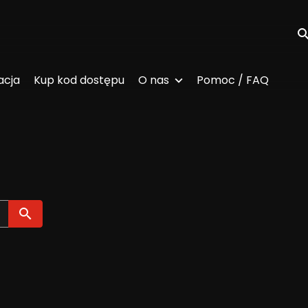
Wy
acja
Kup kod dostępu
O nas
Pomoc / FAQ
Wyszukaj