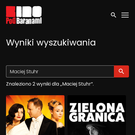
Linki ułatwień dostępu
Wyszukaj
Wyniki wyszukiwania
Wy
Znaleziono 2 wyniki dla „Maciej Stuhr”.