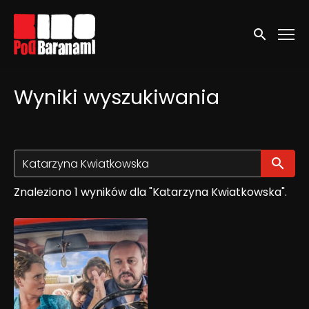
Linki ułatwień dostępu
Wyszukaj
Wyniki wyszukiwania
Wy
Znaleziono 1 wyników dla "Katarzyna Kwiatkowska".