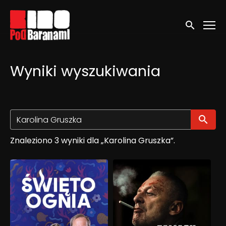
Linki ułatwień dostępu
Wyszukaj
Wyniki wyszukiwania
Wy
Znaleziono 3 wyniki dla „Karolina Gruszka”.