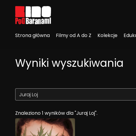
Linki ułatwień dostępu
Strona główna
Filmy od A do Z
Kolekcje
Eduk
Wyniki wyszukiwania
Znaleziono 1 wyników dla "Juraj Loj".