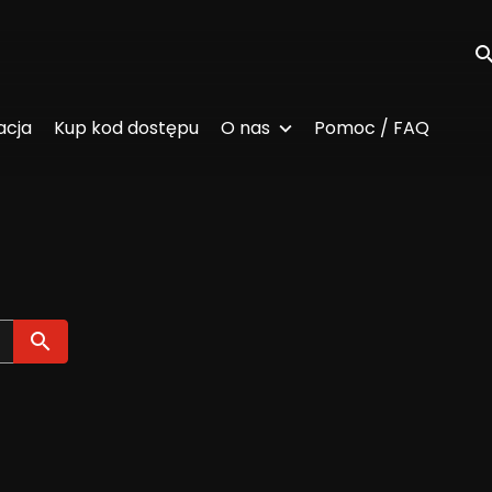
Wy
acja
Kup kod dostępu
O nas
Pomoc / FAQ
Wyszukaj