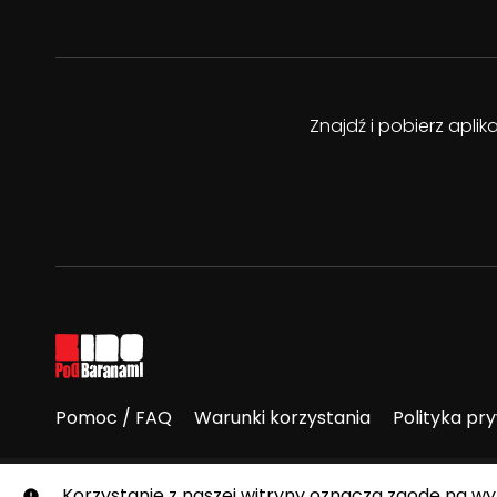
Znajdź i pobierz apli
Pomoc / FAQ
Warunki korzystania
Polityka pr
© E-Kino Pod Baranami. Wszelkie prawa zastrzeżone.
Korzystanie z naszej witryny oznacza zgodę na w