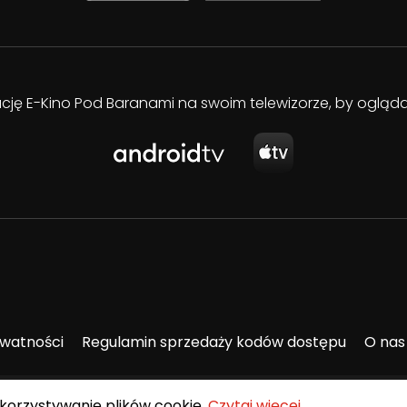
kację E-Kino Pod Baranami na swoim telewizorze, by oglą
ywatności
Regulamin sprzedaży kodów dostępu
O nas
ykorzystywanie plików cookie.
Czytaj więcej
.