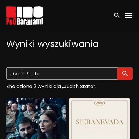
Linki ułatwień dostępu
Wyszukaj
Wyniki wyszukiwania
Wy
Znaleziono 2 wyniki dla „Judith State”.