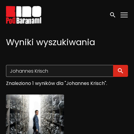
Linki ułatwień dostępu
Wyszukaj
Wyniki wyszukiwania
Wy
Znaleziono 1 wyników dla "Johannes Krisch".