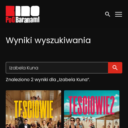
Linki ułatwień dostępu
Wyszukaj
Wyniki wyszukiwania
Wy
Znaleziono 2 wyniki dla „Izabela Kuna”.