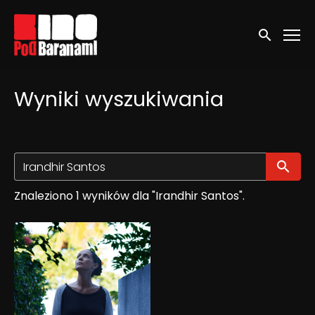
Linki ułatwień dostępu
Wyszukaj
Wyniki wyszukiwania
Wy
Znaleziono 1 wyników dla "Irandhir Santos".