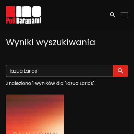
Linki ułatwień dostępu
Wyszukaj
Wyniki wyszukiwania
Wy
Znaleziono 1 wyników dla "Iazua Larios".