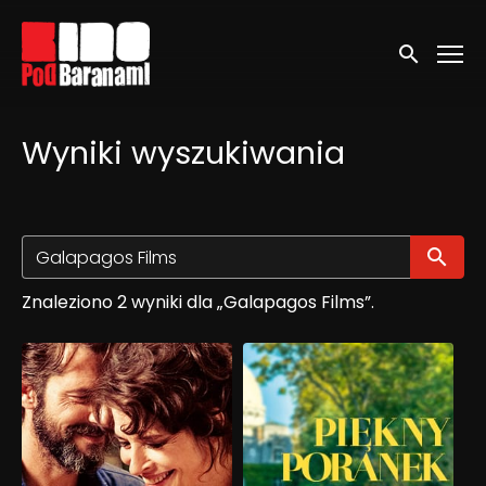
Linki ułatwień dostępu
Wyszukaj
Wyniki wyszukiwania
Wy
Znaleziono 2 wyniki dla „Galapagos Films”.