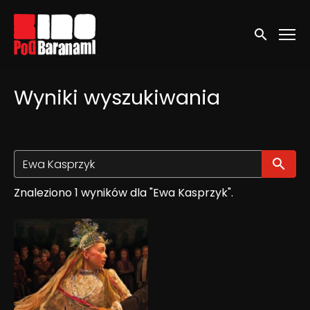
Linki ułatwień dostępu
Wyszukaj
Wyniki wyszukiwania
Wy
Znaleziono 1 wyników dla "Ewa Kasprzyk".