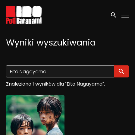
Linki ułatwień dostępu
Wyszukaj
Wyniki wyszukiwania
Wy
Znaleziono 1 wyników dla "Eita Nagayama".