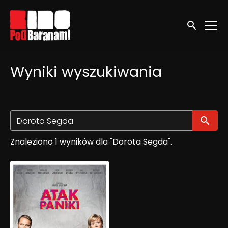
Linki ułatwień dostępu
Wyszukaj
Wyniki wyszukiwania
Wy
Znaleziono 1 wyników dla "Dorota Segda".