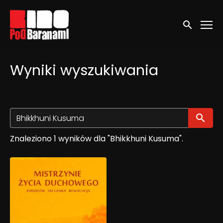
Linki ułatwień dostępu
Wyszukaj
Wyniki wyszukiwania
Wy
Znaleziono 1 wyników dla "Bhikkhuni Kusuma".