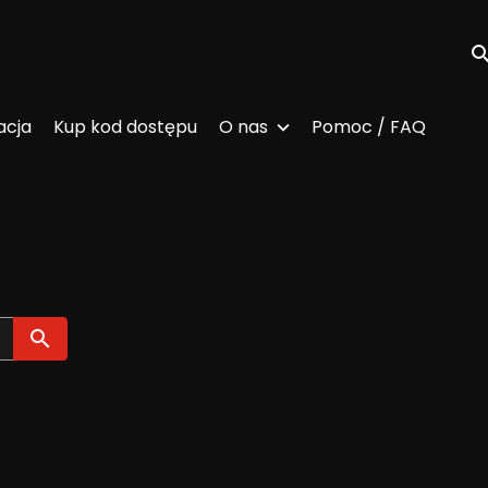
Wy
acja
Kup kod dostępu
O nas
Pomoc / FAQ
Wyszukaj