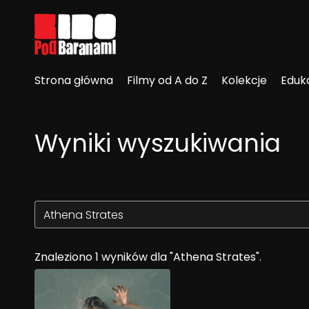
Linki ułatwień dostępu
Strona główna
Filmy od A do Z
Kolekcje
Eduk
Wyniki wyszukiwania
Znaleziono 1 wyników dla "Athena Strates".