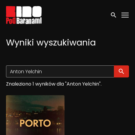
Linki ułatwień dostępu
Wyszukaj
Wyniki wyszukiwania
Wy
Znaleziono 1 wyników dla "Anton Yelchin".