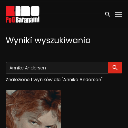
Linki ułatwień dostępu
Wyszukaj
Wyniki wyszukiwania
Wy
Znaleziono 1 wyników dla "Annike Andersen".