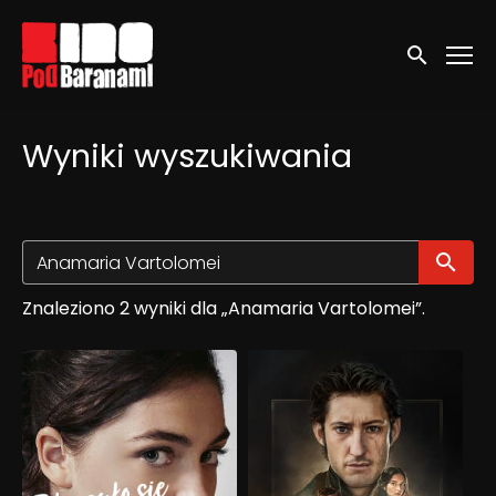
Linki ułatwień dostępu
Wyszukaj
Wyniki wyszukiwania
Wy
Znaleziono 2 wyniki dla „Anamaria Vartolomei”.