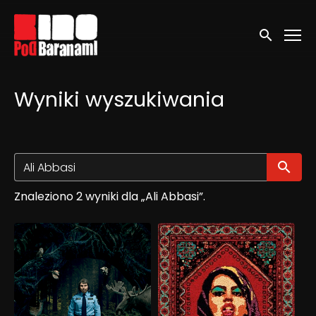
Linki ułatwień dostępu
Wyszukaj
Wyniki wyszukiwania
Wy
Znaleziono 2 wyniki dla „Ali Abbasi”.